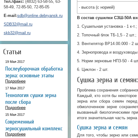
Тел./факс:
(4832) 63-58-55, 63-
58-49, 72-85-50, 72-85-05
- высота (с норией)
E-mail:
sdb@online.debryansk.ru
В состав сушилки СЗШ-50А вх
SDB32@mail.ru
1. Сушильная установка - 1 к-т.;
skb32@mail.ru
2. Топочный блок ТБ-1,5 - 2 шт.;
3. Вентилятор ВР14.00.000 - 2 ш
Статьи
4. Зернопровода и воздуховоды -
5. Нории зерновые НПЗ-50 - 4 шт
19 Мая 2017
Послеуборочная обработка
6. Циклон - 2 шт.
зерна: основные этапы
Сушка зерна и семян
Подробнее
17 Мая 2017
Проблема сохранения собранног
Технология сушки зерна
Каждый, кто хотя бы некоторое
после сбора
зерна или сбора семян перед
обмолоченном зерне сохраняет
Подробнее
вызванный биологическими при
15 Мая 2017
итоге значительная часть зерна
Современный
Сушка зерна и семян
зерносушильный комплекс
Подробнее
Для того, чтобы зерно или сем